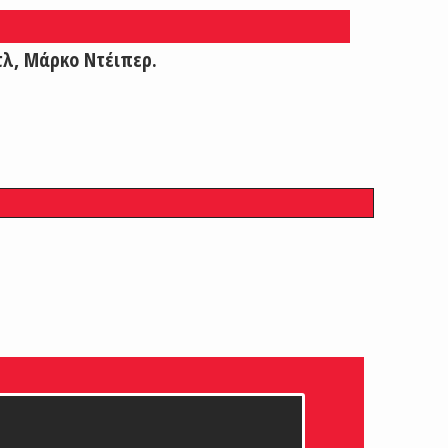
τλ, Μάρκο Ντέιπερ.