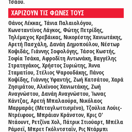
Τσάου.
ΧΑΡΙΖΟΥΝ ΤΙΣ ΦΩΝΕΣ ΤΟΥΣ
Θάνος Λέκκας, Τάνια Παλαιολόγου,
Κωνσταντίνος Λάγκος, Φώτης Πετρίδης,
Τηλέμαχος Κρεβάικας, Νικορέστης Χανιωτάκης,
Αρετή Πασχάλη, Δανάη Δημοπούλου, Νέστωρ
Κοψιδάς, Γιάννης Σοφολόγης, Τάσος Κωστής,
Σοφία Τσάκα, Αφροδίτη Αντωνάκη, Βαγγέλης
Στρατηγάκος, Χρήστος Συριώτης, Άννα
Σταματίου, Στέλιος Ψαρουδάκης, Πάνος
Κοψίδης, Γιάννης Υφαντής, Ζωή Κατσάτου, Χαρά
Ζησιμάτου, Αλκίνοος Χανιωτάκης, Ζωή
Αναγνώστου, Δανάη Αναγνώστου, Ίωνας
Κάντζας, Αρετή Μπαλαούρα, Νικόλαος
Μαρμαράς (Μεταγλωττισμένο), Τζούλια Λούις-
Ντρέιφους, Μπράιαν Κράνστον, Κρις Ο'
Ντάουντ, Ρετζίνα Χολ, Πάτρικ Στιούαρτ, Μπέλα
Ράμσεϊ, Μπρετ Γκόλντσταϊν, Ρις Ντάρμπι