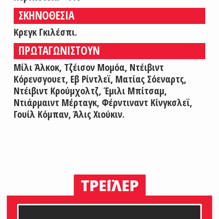
ΣΚΗΝΟΘΕΣΙΑ
Κρεγκ Γκιλέσπι.
ΠΡΩΤΑΓΩΝΙΣΤΟΥΝ
Μίλι Άλκοκ, Τζέισον Μομόα, Ντέιβιντ
Κόρενσγουετ, Εβ Ρίντλεϊ, Ματίας Σόεναρτς,
Ντέιβιντ Κρούμχολτζ, Έμιλι Μπίτσαμ,
Ντιάρμαιντ Μέρταγκ, Φέρντιναντ Κίνγκσλεϊ,
Γουίλ Κόμπαν, Άλις Χιούκιν.
ΤΡΕΪΛΕΡ